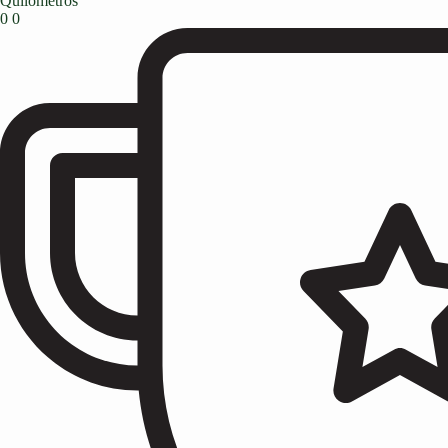
Quilômetros
0
0