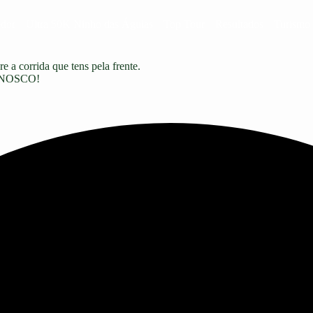
edor
Ultra 50K Ninho das Águias
Top Tour
Resultados
Turismo
e a corrida que tens pela frente.
CONOSCO!